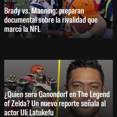
HACE 3 DÍAS
Brady vs. Manning: preparan
documental sobre la rivalidad que
marcó la NFL
HACE 3 DÍAS
¿Quién será Ganondorf en The Legend
of Zelda? Un nuevo reporte señala al
actor Uli Latukefu