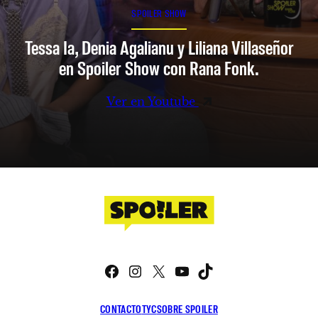
SPOILER SHOW
Tessa Ia, Denia Agalianu y Liliana Villaseñor
en Spoiler Show con Rana Fonk.
Ver en Youtube
Facebook
Instagram
X
YouTube
TikTok
CONTACTO
TYC
SOBRE SPOILER