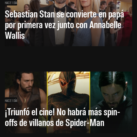
HACE 1 DÍA
Sebastian Stan se convierte en papá
por primera vez junto con Annabelle
Wallis
HACE 1 DÍA
¡Triunfó el cine! No habrá más spin-
offs de villanos de Spider-Man