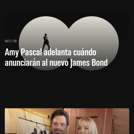
HACE 1 DÍA
Amy Pascal adelanta cuándo
anunciarán al nuevo James Bond