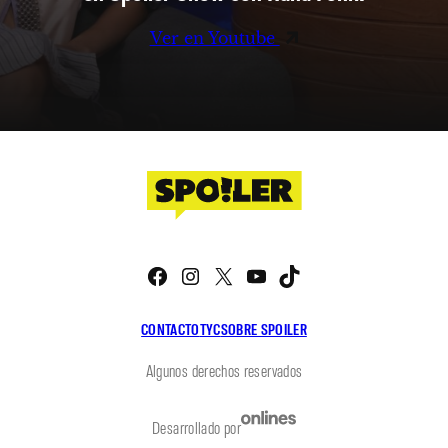
Ver en Youtube
Facebook
Instagram
X
YouTube
TikTok
CONTACTO
TYC
SOBRE SPOILER
Algunos derechos reservados
Desarrollado por