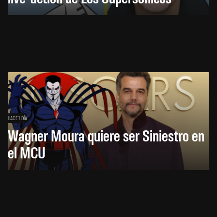
HACE 1 DÍA
Wagner Moura quiere ser Siniestro en
el MCU