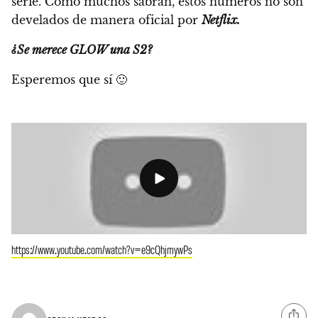
serie. Como muchos sabrán, estos números no son
develados de manera oficial por
Netflix.
¿Se merece GLOW una S2?
Esperemos que sí 🙂
https://www.youtube.com/watch?v=e9cQhjmywPs