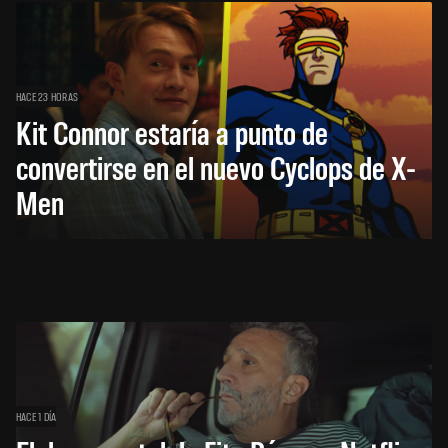
HACE 23 HORAS
Kit Connor estaría a punto de
convertirse en el nuevo Cyclops de X-
Men
HACE 1 DÍA