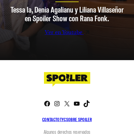
Tessa Ia, Denia Agalianu y Liliana Villaseñor
en Spoiler Show con Rana Fonk.
Ver en Youtube
Facebook
Instagram
X
YouTube
TikTok
CONTACTO
TYC
SOBRE SPOILER
Algunos derechos reservados