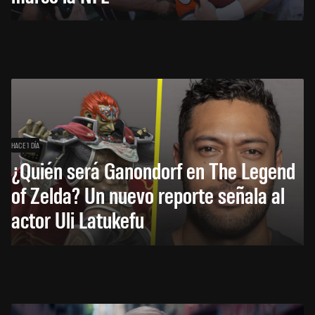
HACE 1 DÍA
¿Quién será Ganondorf en The Legend
of Zelda? Un nuevo reporte señala al
actor Uli Latukefu