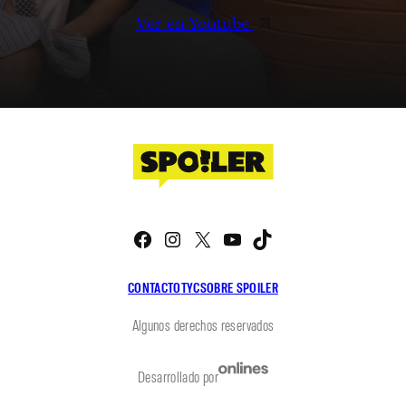
Ver en Youtube
Facebook
Instagram
X
YouTube
TikTok
CONTACTO
TYC
SOBRE SPOILER
Algunos derechos reservados
Desarrollado por