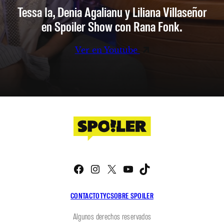
Tessa Ia, Denia Agalianu y Liliana Villaseñor
en Spoiler Show con Rana Fonk.
Ver en Youtube
Facebook
Instagram
X
YouTube
TikTok
CONTACTO
TYC
SOBRE SPOILER
Algunos derechos reservados