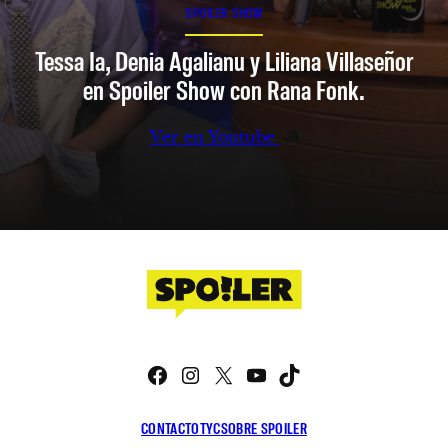
SPOILER SHOW
Tessa Ia, Denia Agalianu y Liliana Villaseñor
en Spoiler Show con Rana Fonk.
Ver en Youtube
Facebook
Instagram
X
YouTube
TikTok
CONTACTO
TYC
SOBRE SPOILER