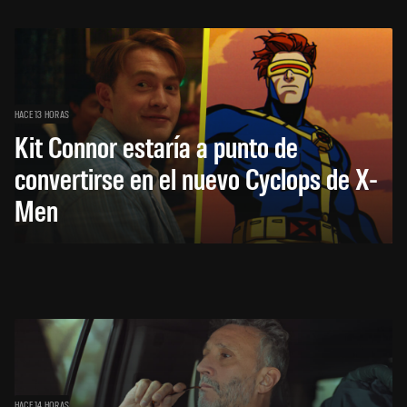
HACE 13 HORAS
Kit Connor estaría a punto de
convertirse en el nuevo Cyclops de X-
Men
HACE 14 HORAS