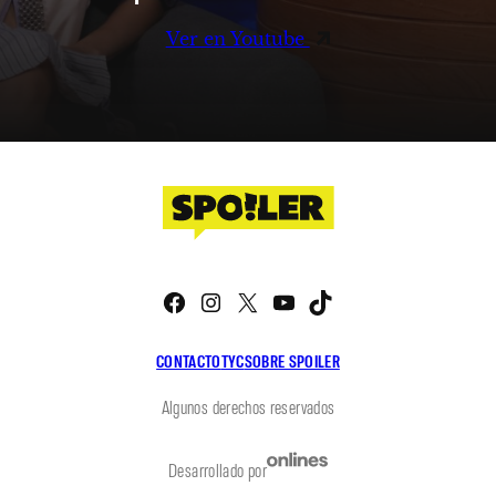
Ver en Youtube
Facebook
Instagram
X
YouTube
TikTok
CONTACTO
TYC
SOBRE SPOILER
Algunos derechos reservados
Desarrollado por