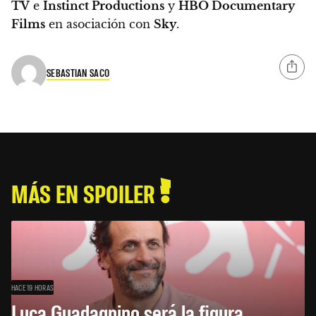
TV
e
Instinct Productions
y
HBO Documentary
Films
en asociación con
Sky
.
SEBASTIAN SACO
MÁS EN SPOILER
HACE 19 HORAS
Luca Guadagnino será la figura