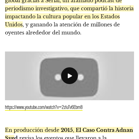
global gracias a Serial, un afamado podcast de
periodismo investigativo, que compartió la historia
impactando la cultura popular en los Estados
Unidos
, y ganando la atención de millones de
oyentes alrededor del mundo.
https://www.youtube.com/watch?v=2zluTv6Ebm8
En producción desde
2015
,
El Caso Contra Adnan
Sye
d
revisa los eventos que llevaron a la