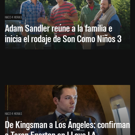
HACE 4 HORAS
Adam Sandler reúne a la familia e
inicia el rodaje de Son Como Niños 3
HACE 4 HORAS
De Kingsman a Los Ángeles: confirman
a Taron Egerton en I Love LA