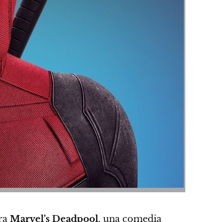
ara
Marvel’s Deadpool
, una comedia