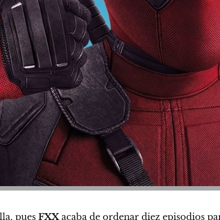
lla, pues
FXX
acaba de ordenar diez episodios p