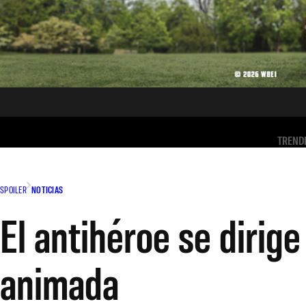
TREND
SPOILER
NOTICIAS
El antihéroe se dirige
animada