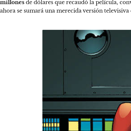
millones
de dólares que recaudó la película, conv
ahora se sumará una merecida versión televisiva