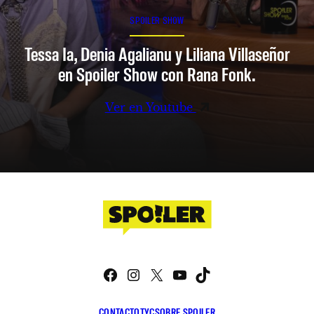
SPOILER SHOW
Tessa Ia, Denia Agalianu y Liliana Villaseñor
en Spoiler Show con Rana Fonk.
Ver en Youtube
Facebook
Instagram
X
YouTube
TikTok
CONTACTO
TYC
SOBRE SPOILER