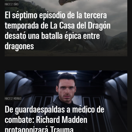
HACE 2 DÍAS
El séptimo episodio de la tercera
temporada de La Casa del Dragón
desató una batalla épica entre
dragones
HACE 2 HORAS
De guardaespaldas a médico de
combate: Richard Madden
protagonizará Trauma