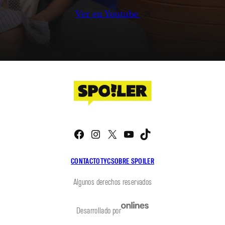
Ver en Youtube
Facebook
Instagram
X
YouTube
TikTok
CONTACTO
TYC
SOBRE SPOILER
Algunos derechos reservados
Desarrollado por