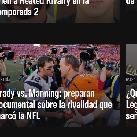
emporada 2
E 1 DÍA
HACE 1 
rady vs. Manning: preparan
¿Q
ocumental sobre la rivalidad que
Leg
arcó la NFL
señ