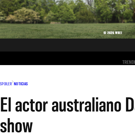
TREND
SPOILER
NOTICIAS
El actor australiano 
show