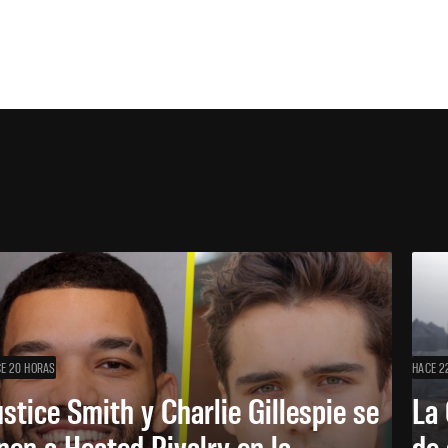
E 20 HORAS
HACE 2
ustice Smith y Charlie Gillespie se
La 
nen a Heated Rivalry en la
de 