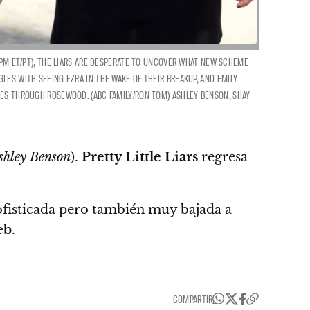
9:00 PM ET/PT), THE LIARS ARE DESPERATE TO UNCOVER WHAT NEW SCHEME
GLES WITH SEEING EZRA IN THE WAKE OF THEIR BREAKUP, AND EMILY
ATES THROUGH ROSEWOOD. (ABC FAMILY/RON TOM) ASHLEY BENSON, SHAY
shley Benson
).
Pretty Little Liars
regresa
fisticada pero también muy bajada a
eb
.
COMPARTIR