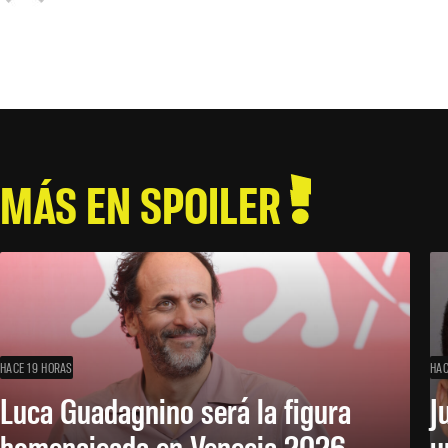
MÁS EN SPOILER
HACE 19 HORAS
HAC
Luca Guadagnino será la figura
J
homenajeada en Venecia 2026
u