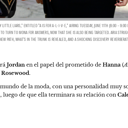
Y LITTLE LIARS," ENTITLED "A IS FOR A-L-I-V-E," AIRING TUESDAY, JUNE 11TH (8:00 – 
T TO TURN TO MONA FOR ANSWERS, NOW THAT SHE IS ALSO BEING TARGETED. ARIA STRUG
A NEW PATH, WHAT'S IN THE TRUNK IS REVEALED, AND A SHOCKING DISCOVERY REVERBER
ará
Jordan
en el papel del prometido de
Hanna
(
A
f Rosewood
.
l mundo de la moda, con una personalidad muy so
a
, luego de que ella terminara su relación con
Cal