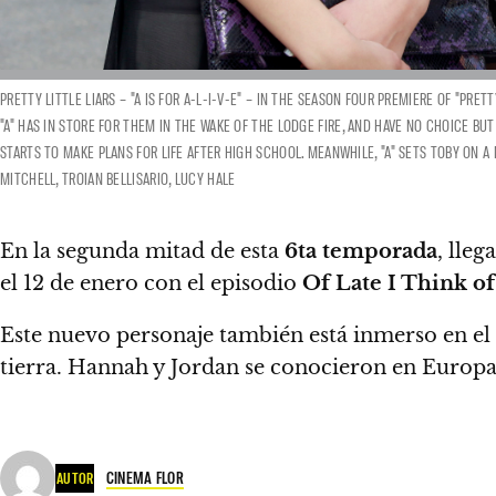
PRETTY LITTLE LIARS – "A IS FOR A-L-I-V-E" – IN THE SEASON FOUR PREMIERE OF "PRETT
"A" HAS IN STORE FOR THEM IN THE WAKE OF THE LODGE FIRE, AND HAVE NO CHOICE BU
STARTS TO MAKE PLANS FOR LIFE AFTER HIGH SCHOOL. MEANWHILE, "A" SETS TOBY ON 
MITCHELL, TROIAN BELLISARIO, LUCY HALE
En la segunda mitad de esta
6ta temporada
, lleg
el
12 de enero
con el episodio
Of Late I Think o
Este nuevo personaje también está inmerso en e
tierra.
Hannah y Jordan se conocieron en Europ
CINEMA FLOR
AUTOR