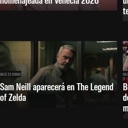
t
HACE 23 HORAS
HAC
Sam Neill aparecerá en The Legend
B
of Zelda
d
m