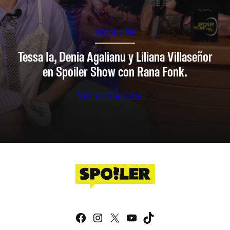
SPOILER SHOW
Tessa Ia, Denia Agalianu y Liliana Villaseñor
en Spoiler Show con Rana Fonk.
Ver en Youtube
Facebook
Instagram
X
YouTube
TikTok