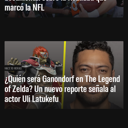
marcó la NFL
HACE 10 HORAS
¿Quién será Ganondorf en The Legend
of Zelda? Un nuevo reporte señala al
actor Uli Latukefu