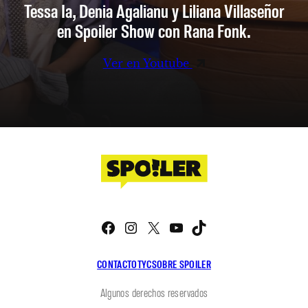
Tessa Ia, Denia Agalianu y Liliana Villaseñor
en Spoiler Show con Rana Fonk.
Ver en Youtube
Facebook
Instagram
X
YouTube
TikTok
CONTACTO
TYC
SOBRE SPOILER
Algunos derechos reservados