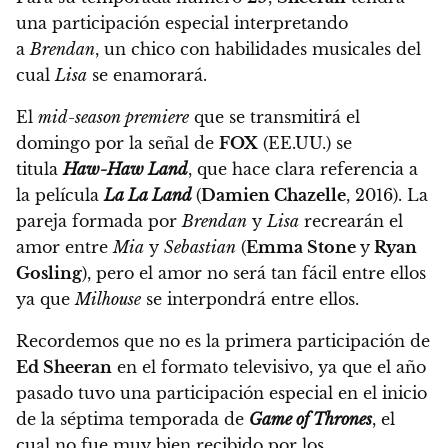
una participación especial interpretando
a
Brendan
, un chico con habilidades musicales del
cual
Lisa
se enamorará.
El
mid-season premiere
que se transmitirá el
domingo por la señal de
FOX
(EE.UU.) se
titula
Haw-Haw Land
, que hace clara referencia a
la película
La La Land
(
Damien Chazelle
, 2016).
La
pareja formada por
Brendan
y
Lisa
recrearán el
amor entre
Mia
y
Sebastian
(
Emma Stone
y
Ryan
Gosling
), pero el amor no será tan fácil entre ellos
ya que
Milhouse
se interpondrá entre ellos.
Recordemos que no es la primera participación de
Ed Sheeran
en el formato televisivo, ya que
el año
pasado tuvo una participación especial en el inicio
de la séptima temporada de
Game of Thrones
, el
cual no fue muy bien recibido por los