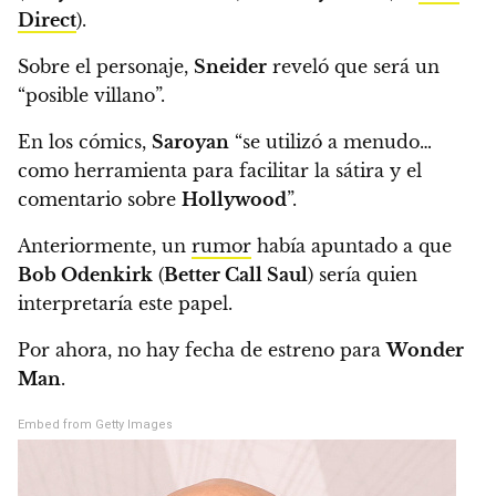
Direct
).
Sobre el personaje,
Sneider
reveló que será un
“posible villano”.
En los cómics,
Saroyan
“se utilizó a menudo…
como herramienta para facilitar la sátira y el
comentario sobre
Hollywood
”.
Anteriormente,
un
rumor
había apuntado a que
Bob Odenkirk
(
Better Call Saul
) sería quien
interpretaría este papel.
Por ahora, no hay fecha de estreno para
Wonder
Man
.
Embed from Getty Images