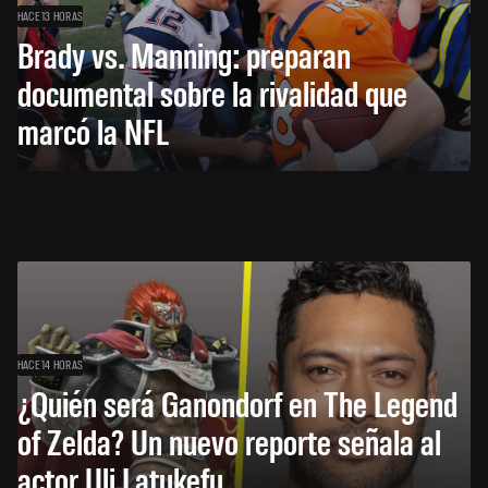
HACE 13 HORAS
Brady vs. Manning: preparan
documental sobre la rivalidad que
marcó la NFL
HACE 14 HORAS
¿Quién será Ganondorf en The Legend
of Zelda? Un nuevo reporte señala al
actor Uli Latukefu