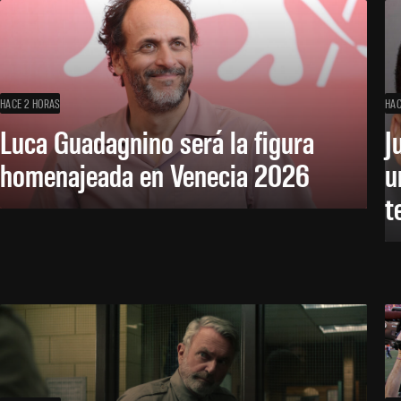
HACE 2 HORAS
HAC
Luca Guadagnino será la figura
J
homenajeada en Venecia 2026
u
t