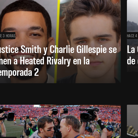
E 3 HORAS
HACE 4
ustice Smith y Charlie Gillespie se
La 
nen a Heated Rivalry en la
de 
emporada 2