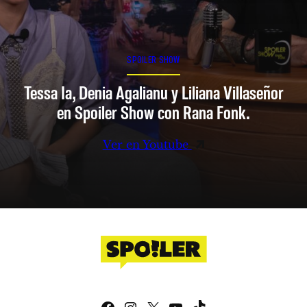
SPOILER SHOW
Tessa Ia, Denia Agalianu y Liliana Villaseñor
en Spoiler Show con Rana Fonk.
Ver en Youtube
Facebook
Instagram
X
YouTube
TikTok