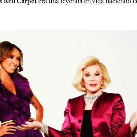
as
Red Carpet
era una leyenda en vida haciendo co