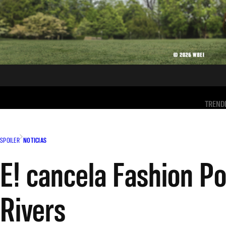
TREND
SPOILER
NOTICIAS
E! cancela Fashion Pol
Rivers