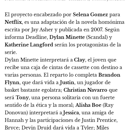
El proyecto encabezado por
Selena Gomez
para
Netflix
, e
s una adaptación de la novela homónima
escrita por Jay Asher y publicada en 2007.
Según
informa Deadline
,
Dylan Minette
(Scandal) y
Katherine Langford
serán los protagonistas de la
serie.
Dylan Minette interpretará a
Clay
,
el joven que
recibe una caja de cintas de cassette con destino a
varias personas.
El reparto lo completa
Brandon
Flynn
, que dará vida a
Justin
, un jugador de
basket bastante egolatra;
Christian Navarro
que
será
Tony
, una persona solitaria con un fuerte
sentido de la ética y la moral;
Alisha Boe
(Ray
Donovan) interpretará a
Jessica
, una amiga de
Hannah y las participaciones de Justin Prentice,
Bryce; Devin Druid dará vida a Tyler; Miles