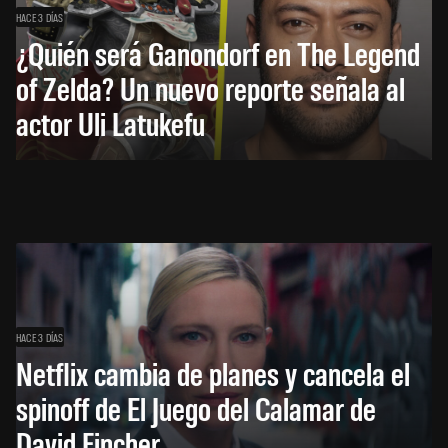
HACE 3 DÍAS
¿Quién será Ganondorf en The Legend
of Zelda? Un nuevo reporte señala al
actor Uli Latukefu
HACE 3 DÍAS
Netflix cambia de planes y cancela el
spinoff de El Juego del Calamar de
David Fincher