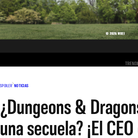
TREND
SPOILER
NOTICIAS
¿Dungeons & Dragons:
una secuela? ¡El CEO