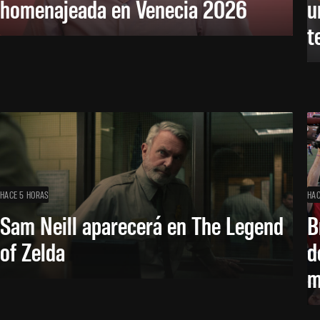
homenajeada en Venecia 2026
u
t
HACE 5 HORAS
HAC
Sam Neill aparecerá en The Legend
B
of Zelda
d
m