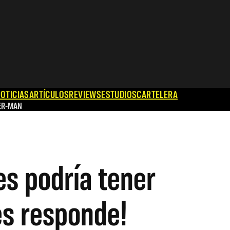
OTICIAS
ARTÍCULOS
REVIEWS
ESTUDIOS
CARTELERA
ER-MAN
s podría tener
es responde!