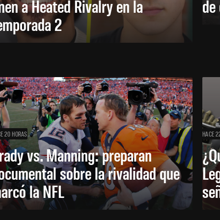
nen a Heated Rivalry en la
de 
emporada 2
E 20 HORAS
HACE 2
rady vs. Manning: preparan
¿Q
ocumental sobre la rivalidad que
Leg
arcó la NFL
señ