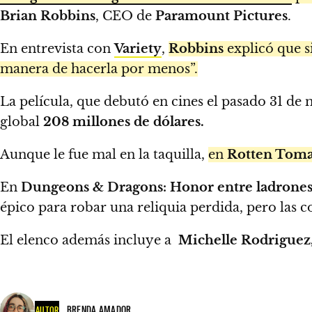
Brian Robbins
, CEO de
Paramount Pictures
.
En entrevista con
Variety
,
Robbins
explicó que s
manera de hacerla por menos”.
La película, que debutó en cines el pasado 31 de
global
208 millones de dólares.
Aunque le fue mal en la taquilla,
en
Rotten Toma
En
Dungeons & Dragons: Honor entre ladrone
épico para robar una reliquia perdida,
pero las c
El elenco además incluye a
Michelle Rodriguez,
BRENDA AMADOR
AUTOR