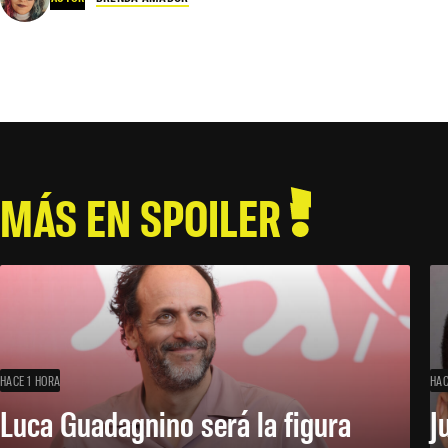
MÁS EN SPOILER
HACE 1 HORA
HAC
Luca Guadagnino será la figura
J