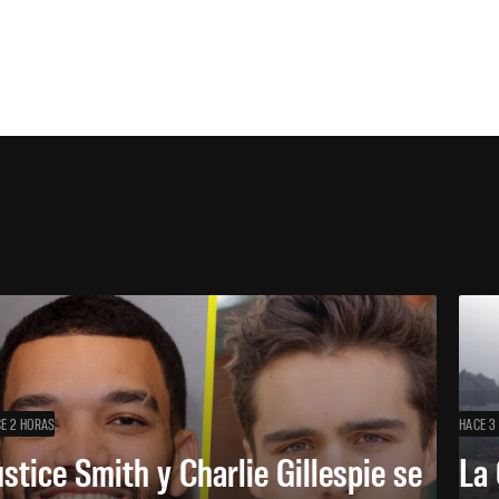
E 2 HORAS
HACE 3
ustice Smith y Charlie Gillespie se
La 