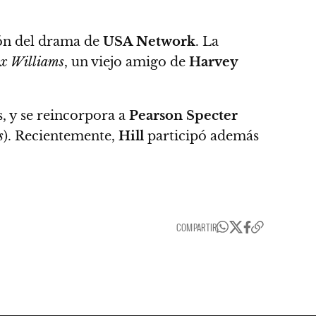
ión del drama de
USA Network
. La
ex Williams
, un viejo amigo de
Harvey
s, y se reincorpora a
Pearson Specter
s
). Recientemente,
Hill
participó además
COMPARTIR