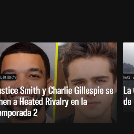
E 18 HORAS
HACE 1
ustice Smith y Charlie Gillespie se
La 
nen a Heated Rivalry en la
de 
emporada 2