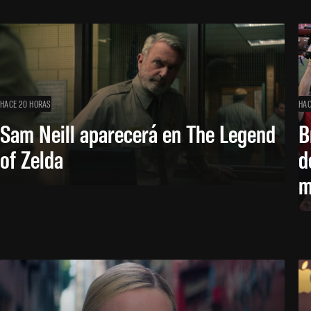
HACE 20 HORAS
HAC
Sam Neill aparecerá en The Legend
B
of Zelda
d
m