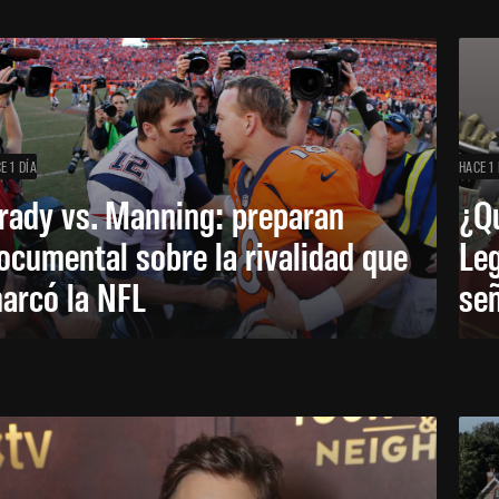
E 1 DÍA
HACE 1 
rady vs. Manning: preparan
¿Q
ocumental sobre la rivalidad que
Leg
arcó la NFL
señ