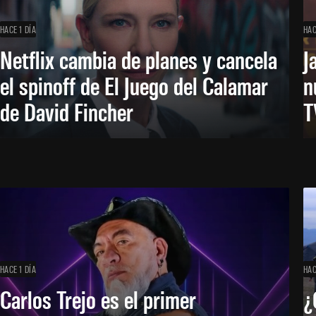
HACE 1 DÍA
HAC
Netflix cambia de planes y cancela
J
el spinoff de El Juego del Calamar
n
de David Fincher
T
HACE 1 DÍA
HAC
Carlos Trejo es el primer
¿