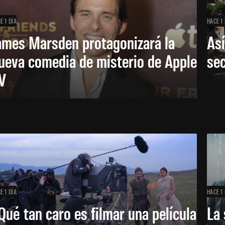
E 1 DÍA
HACE 1 
ames Marsden protagonizará la
Así
ueva comedia de misterio de Apple
se
V
E 1 DÍA
HACE 1 
Qué tan caro es filmar una película
La 