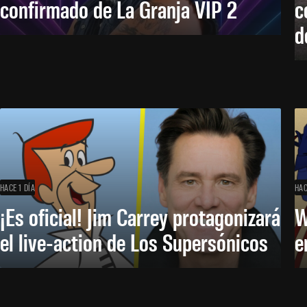
confirmado de La Granja VIP 2
c
d
HACE 1 DÍA
HAC
¡Es oficial! Jim Carrey protagonizará
W
el live-action de Los Supersónicos
e