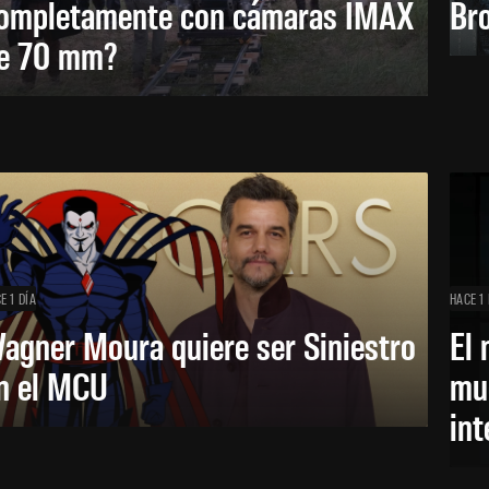
ompletamente con cámaras IMAX
Bro
e 70 mm?
E 1 DÍA
HACE 1 
agner Moura quiere ser Siniestro
El 
n el MCU
mue
in