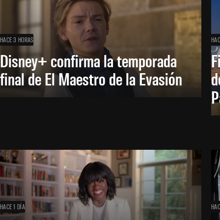
HACE 3 HORAS
HAC
Disney+ confirma la temporada
F
final de El Maestro de la Evasión
d
P
HACE 1 DÍA
HAC