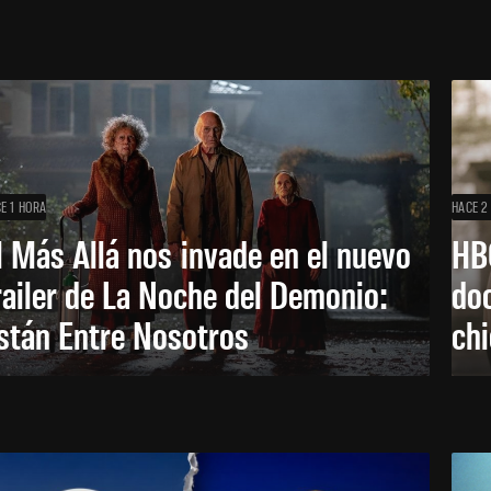
E 1 HORA
HACE 2
l Más Allá nos invade en el nuevo
HB
railer de La Noche del Demonio:
do
stán Entre Nosotros
ch