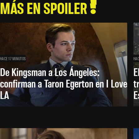
MÁS EN SPOILER
HACE 17 MINUTOS
HAC
De Kingsman a Los Ángeles:
E
confirman a Taron Egerton en I Love
t
LA
E