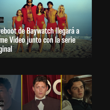
DÍA
reboot de Baywatch llegará a
me Video junto con la serie
ginal
DÍA