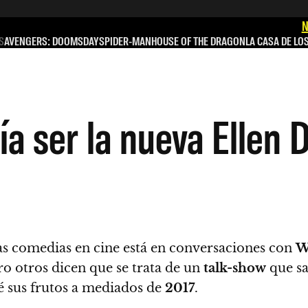
N
S
AVENGERS: DOOMSDAY
SPIDER-MAN
HOUSE OF THE DRAGON
LA CASA DE LO
a ser la nueva Ellen
as comedias en cine está en conversaciones con
W
ro otros dicen que se trata de un
talk-show
que sa
dé sus frutos a mediados de
2017
.