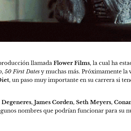
producción llamada
Flower Films
, la cual ha es
o
,
50 First Dates
y muchas más. Próximamente la 
Diet
, un paso muy importante en su carrera si ten
n Degeneres
,
James Corden
,
Seth Meyers
,
Cona
algunos nombres que podrían funcionar para su 