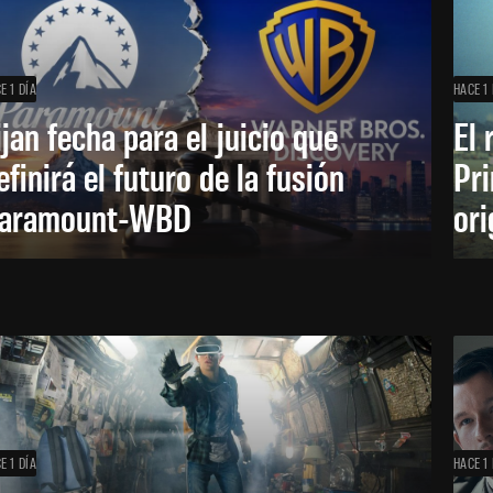
E 1 DÍA
HACE 1 
ijan fecha para el juicio que
El 
efinirá el futuro de la fusión
Pri
aramount-WBD
ori
E 1 DÍA
HACE 1 