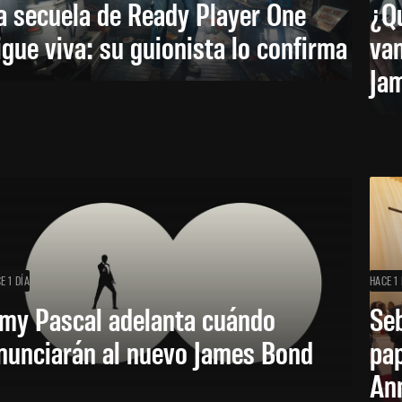
a secuela de Ready Player One
¿Qu
igue viva: su guionista lo confirma
van
Ja
E 1 DÍA
HACE 1 
my Pascal adelanta cuándo
Seb
nunciarán al nuevo James Bond
pap
Ann