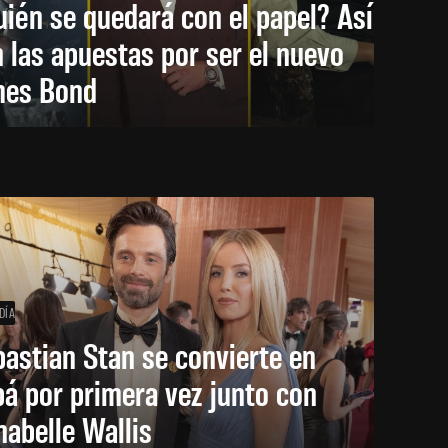
ién se quedará con el papel? Así
 las apuestas por ser el nuevo
mes Bond
DÍA
astian Stan se convierte en
á por primera vez junto con
abelle Wallis