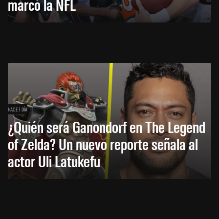
marcó la NFL
HACE 1 DÍA
¿Quién será Ganondorf en The Legend
of Zelda? Un nuevo reporte señala al
actor Uli Latukefu