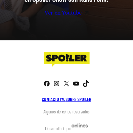
Ver en Youtube
Facebook
Instagram
X
YouTube
TikTok
CONTACTO
TYC
SOBRE SPOILER
Algunos derechos reservados
Desarrollado por