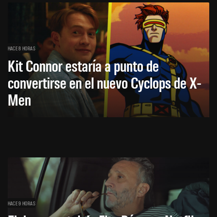
HACE 8 HORAS
Kit Connor estaría a punto de
convertirse en el nuevo Cyclops de X-
Men
HACE 9 HORAS