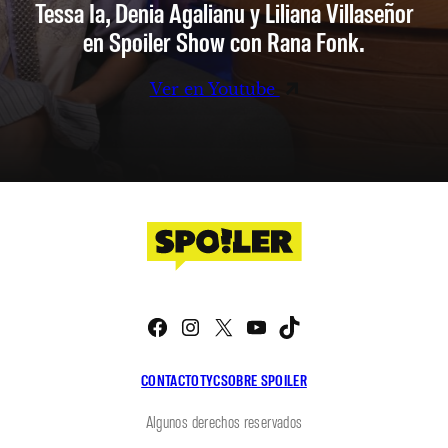
Tessa Ia, Denia Agalianu y Liliana Villaseñor
en Spoiler Show con Rana Fonk.
Ver en Youtube
Facebook
Instagram
X
YouTube
TikTok
CONTACTO
TYC
SOBRE SPOILER
Algunos derechos reservados