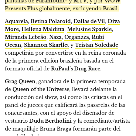
pantallas de
Paramount+
y
MTV
, y por
WOW
Presents Plus
globalmente, excluyendo
Brasil
.
Aquarela
,
Betina Polaroid
,
Dallas de Vil
,
Diva
More
,
Hellena Malditta
,
Melusine Sparkle
,
Miranda Lebrão
,
Naza
,
Organzza
,
Rubi
Ocean
,
Shannon Skarllet
y
Tristan Soledade
competirán por convertirse en la reina coronada
de la primera edición brasileña basada en el
formato oficial de
RuPaul’s Drag Race
.
Grag Queen
, ganadora de la primera temporada
de
Queen of the Universe
, llevará adelante la
conducción del show, así como las críticas en el
panel de jueces que calificará las pasarelas de las
concursantes, con el apoyo del diseñador de
vestuario
Dudu Bertholini
y la comediante/artista
de maquillaje Bruna Braga formarán parte del