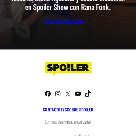
en Spoiler Show con Rana Fonk.
Ver en Youtube
Facebook
Instagram
X
YouTube
TikTok
CONTACTO
TYC
SOBRE SPOILER
Algunos derechos reservados