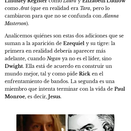
Lindsley Register
como
Laura
y
Elizabeth Ludlow
como
Arat
(que en realidad era
Tara
, pero lo
cambiaron para que no se confunda con
Alanna
Masterson
).
Analicemos quiénes son estas dos adiciones que se
suman a la aparición de
Ezequiel
y su tigre: la
primera en realidad debería aparecer más
adelante, cuando
Negan
ya no es el líder, sino
Dwight
. Ella está de acuerdo en construir un
mundo mejor, tal y como pide
Rick
en el
enfrentamiento de bandos. La segunda es una
miembro que intenta terminar con la vida de
Paul
Monroe
, es decir,
Jesus
.