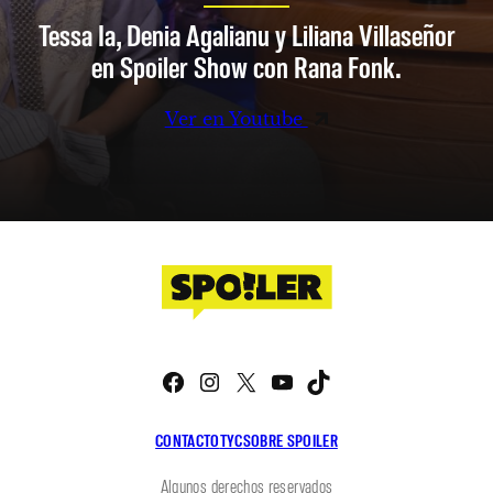
Tessa Ia, Denia Agalianu y Liliana Villaseñor
en Spoiler Show con Rana Fonk.
Ver en Youtube
Facebook
Instagram
X
YouTube
TikTok
CONTACTO
TYC
SOBRE SPOILER
Algunos derechos reservados