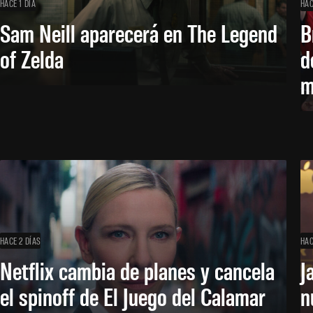
HACE 1 DÍA
HAC
Sam Neill aparecerá en The Legend
B
of Zelda
d
m
HACE 2 DÍAS
HAC
Netflix cambia de planes y cancela
J
el spinoff de El Juego del Calamar
n