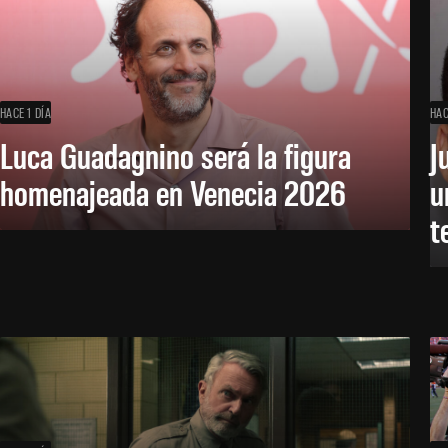
HACE 1 DÍA
HAC
Luca Guadagnino será la figura
J
homenajeada en Venecia 2026
u
t