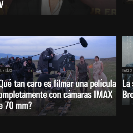
V
E 2 DÍAS
HACE 2
Qué tan caro es filmar una película
La 
ompletamente con cámaras IMAX
Bro
e 70 mm?