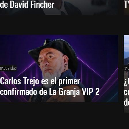
de David Fincher
T
HACE 2 DÍAS
HAC
Carlos Trejo es el primer
¿
confirmado de La Granja VIP 2
c
d