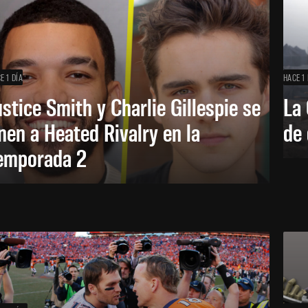
E 1 DÍA
HACE 1 
ustice Smith y Charlie Gillespie se
La 
nen a Heated Rivalry en la
de 
emporada 2