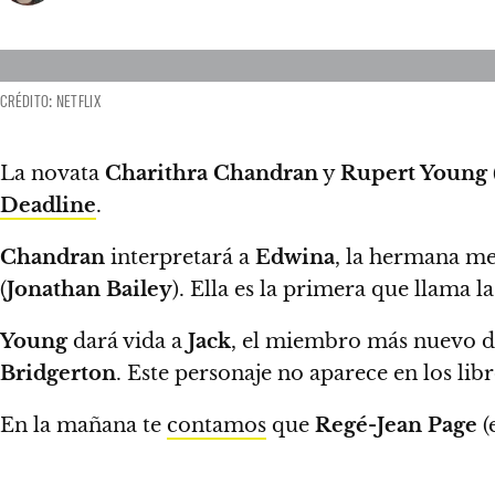
CRÉDITO: NETFLIX
La novata
Charithra Chandran
y
Rupert Young
Deadline
.
Chandran
interpretará a
Edwina
, la hermana m
(
Jonathan Bailey
). Ella es la primera que llama l
Young
dará vida a
Jack
, el miembro más nuevo de
Bridgerton
.
Este personaje no aparece en los libr
En la mañana te
contamos
que
Regé-Jean Page
(