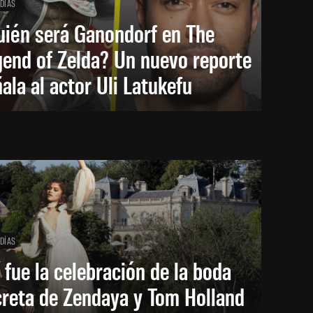
 DÍAS
uién será Ganondorf en The
end of Zelda? Un nuevo reporte
ala al actor Uli Latukefu
 DÍAS
 fue la celebración de la boda
creta de Zendaya y Tom Holland