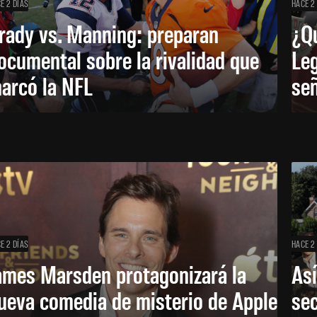
E 2 DÍAS
HACE 2
rady vs. Manning: preparan
¿Q
ocumental sobre la rivalidad que
Leg
arcó la NFL
señ
E 2 DÍAS
HACE 2
ames Marsden protagonizará la
Así
ueva comedia de misterio de Apple
se