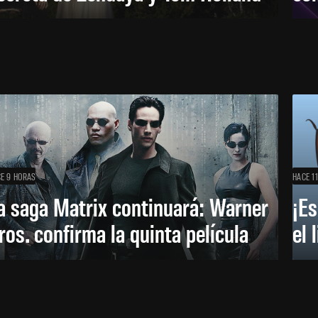
E 9 HORAS
HACE 1
a saga Matrix continuará: Warner
¡Es
ros. confirma la quinta película
el 