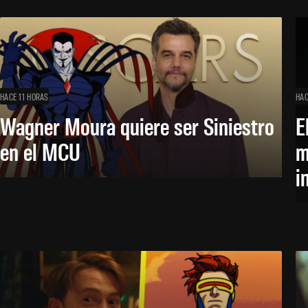
HACE 11 HORAS
HAC
Wagner Moura quiere ser Siniestro
E
en el MCU
m
i