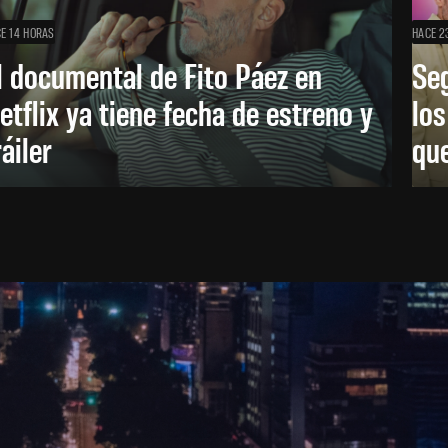
E 14 HORAS
HACE 2
l documental de Fito Páez en
Se
etflix ya tiene fecha de estreno y
lo
ráiler
que