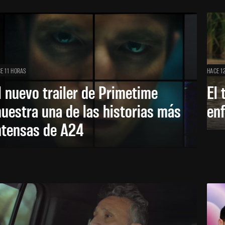
E 11 HORAS
HACE 1
l nuevo trailer de Primetime
El 
uestra una de las historias más
enf
ntensas de A24