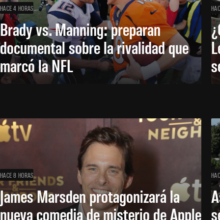
HACE 4 HORAS
HAC
Brady vs. Manning: preparan
¿
documental sobre la rivalidad que
L
marcó la NFL
s
HACE 8 HORAS
HAC
James Marsden protagonizará la
A
nueva comedia de misterio de Apple
s