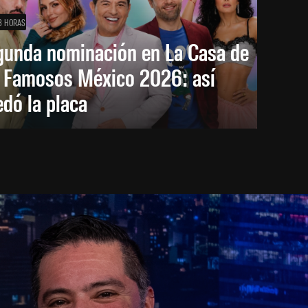
3 HORAS
gunda nominación en La Casa de
s Famosos México 2026: así
dó la placa