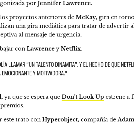
agonizada por
Jennifer Lawrence.
 los proyectos anteriores de
McKay,
gira en torn
alizan una gira mediática para tratar de advertir 
eptiva al mensaje de urgencia.
bajar con
Lawrence
y
Netflix.
SOLÍA LLAMAR “UN TALENTO DINAMITA”. Y EL HECHO DE QUE NETF
RA EMOCIONANTE Y MOTIVADORA.”
l,
ya que se espera que
Don’t Look Up
estrene a f
 premios.
ar este trato con
Hyperobject,
compañía de
Adam