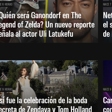
E 6 HORAS
HACE 7
Quién será Ganondorf en The
Net
egend of Zelda? Un nuevo reporte
el 
eñala al actor Uli Latukefu
de 
E 9 HORAS
HACE 9
sí fue la celebración de la boda
Car
ecreta de Zendaya y Tom Holland
con