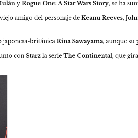
ulán
y
Rogue One: A Star Wars Story
,
se ha sum
 viejo amigo del personaje de
Keanu Reeves
,
Joh
p japonesa-británica
Rina Sawayama
,
aunque su p
unto con
Starz
la serie
The Continental
, que gir