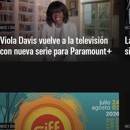
HACE 1 DÍA
HAC
Viola Davis vuelve a la televisión
L
con nueva serie para Paramount+
s
HACE 1 DÍA
HAC