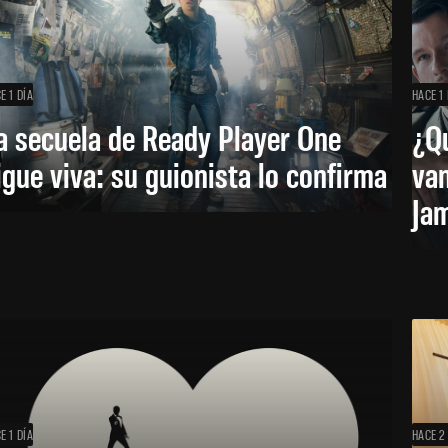
E 1 DÍA
HACE 1 
a secuela de Ready Player One
¿Qu
igue viva: su guionista lo confirma
van
Ja
E 1 DÍA
HACE 2