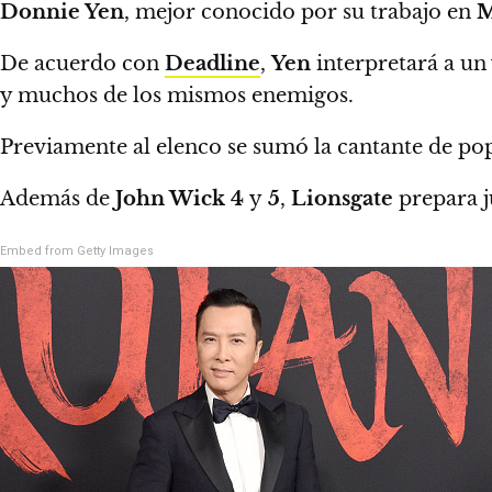
Donnie Yen
, mejor conocido por su trabajo en
M
De acuerdo con
Deadline
,
Yen
interpretará a un
y muchos de los mismos enemigos.
Previamente al elenco
se sumó la cantante de po
Además de
John Wick 4
y
5
,
Lionsgate
prepara j
Embed from Getty Images