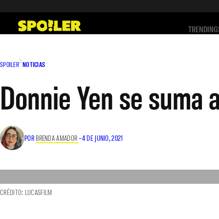
Saltar
al
TRENDING
contenido
SPOILER
NOTICIAS
Donnie Yen se suma a 
POR
BRENDA AMADOR
–
4 DE JUNIO, 2021
CRÉDITO: LUCASFILM