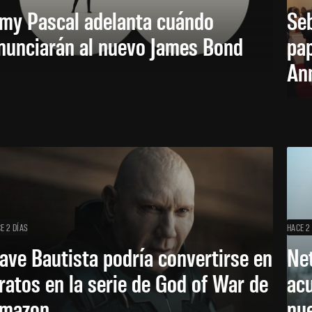
my Pascal adelanta cuándo
Seb
nunciarán al nuevo James Bond
pap
Ann
E 2 DÍAS
HACE 2
ave Bautista podría convertirse en
Net
ratos en la serie de God of War de
acu
mazon
nu