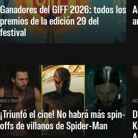
Ganadores del GIFF 2026: todos los
A
premios de la edición 29 del
a
festival
HACE 2 DÍAS
HAC
¡Triunfó el cine! No habrá más spin-
D
offs de villanos de Spider-Man
K
A