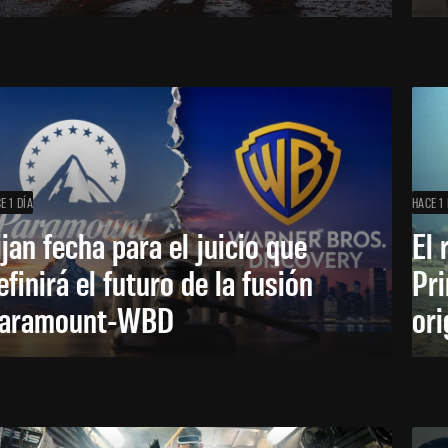
E 1 DÍA
HACE 1 
ijan fecha para el juicio que
El 
efinirá el futuro de la fusión
Pri
aramount-WBD
ori