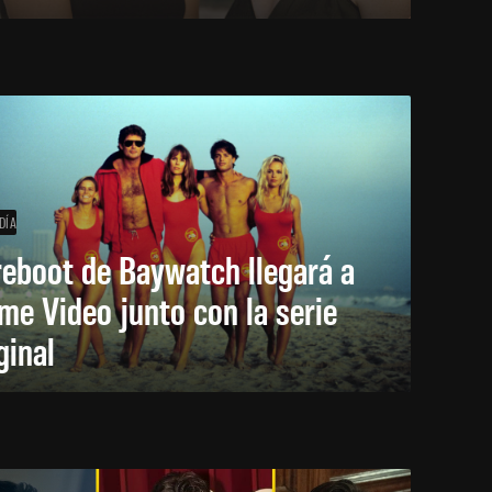
DÍA
reboot de Baywatch llegará a
me Video junto con la serie
ginal