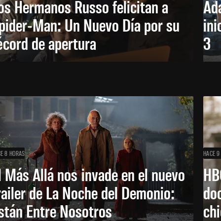
os Hermanos Russo felicitan a
Ada
pider-Man: Un Nuevo Día por su
ini
écord de apertura
3
E 8 HORAS
HACE 9
l Más Allá nos invade en el nuevo
HB
railer de La Noche del Demonio:
do
stán Entre Nosotros
ch