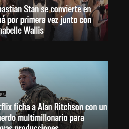
astian Stan se convierte en
á por primera vez junto con
abelle Wallis
 DÍAS
flix ficha a Alan Ritchson con un
erdo multimillonario para
evas producciones