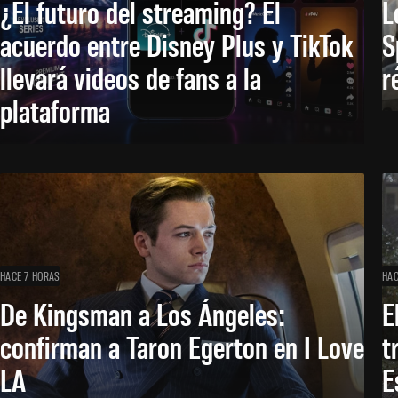
¿El futuro del streaming? El
L
acuerdo entre Disney Plus y TikTok
S
llevará videos de fans a la
r
plataforma
HACE 7 HORAS
HAC
De Kingsman a Los Ángeles:
E
confirman a Taron Egerton en I Love
t
LA
E