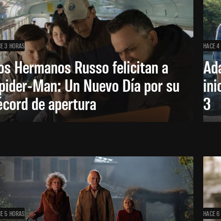
E 3 HORAS
HACE 4
os Hermanos Russo felicitan a
Ada
pider-Man: Un Nuevo Día por su
ini
écord de apertura
3
E 5 HORAS
HACE 6