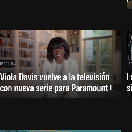
HACE 1 DÍA
HAC
Viola Davis vuelve a la televisión
L
con nueva serie para Paramount+
s