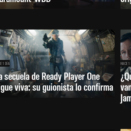
E 1 DÍA
HACE 1 
a secuela de Ready Player One
¿Qu
igue viva: su guionista lo confirma
van
Ja