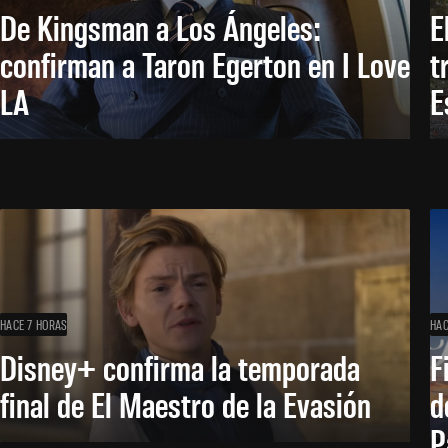
De Kingsman a Los Ángeles:
E
confirman a Taron Egerton en I Love
t
LA
E
HACE 7 HORAS
HAC
Disney+ confirma la temporada
F
final de El Maestro de la Evasión
d
P