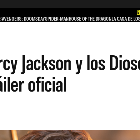
N
S
AVENGERS: DOOMSDAY
SPIDER-MAN
HOUSE OF THE DRAGON
LA CASA DE LO
rcy Jackson y los Dios
ler oficial