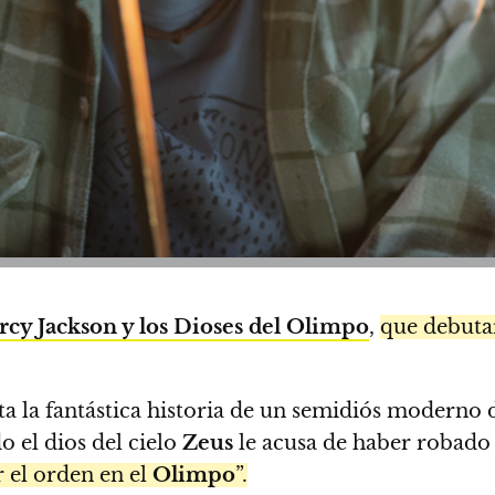
rcy Jackson y los Dioses del Olimpo
,
que debutar
enta la fantástica historia de un semidiós moderno 
 el dios del cielo
Zeus
le acusa de haber robado
 el orden en el
Olimpo
”.