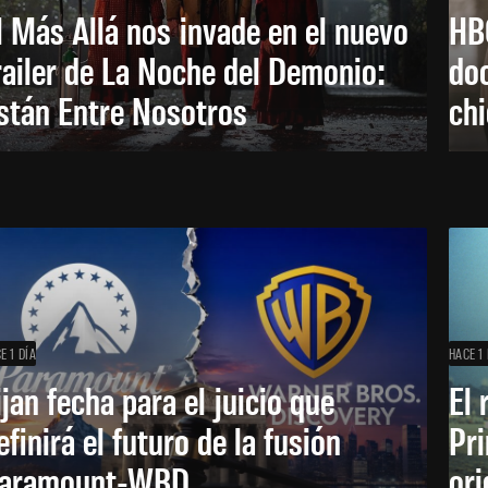
l Más Allá nos invade en el nuevo
HB
railer de La Noche del Demonio:
do
stán Entre Nosotros
ch
E 1 DÍA
HACE 1 
ijan fecha para el juicio que
El 
efinirá el futuro de la fusión
Pri
aramount-WBD
ori