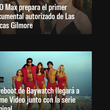
O Max prepara el primer
cumental autorizado de Las
icas Gilmore
DÍA
reboot de Baywatch llegará a
me Video junto con la serie
ginal