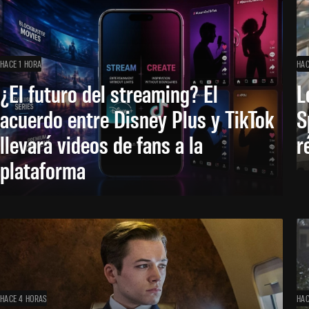
HACE 1 HORA
HAC
¿El futuro del streaming? El
L
acuerdo entre Disney Plus y TikTok
S
llevará videos de fans a la
r
plataforma
HACE 4 HORAS
HAC