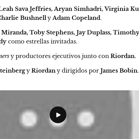
Leah Sava Jeffries, Aryan Simhadri, Virginia K
harlie Bushnell
y
Adam Copeland
.
Miranda, Toby Stephens, Jay Duplass, Timoth
edy
como estrellas invitadas.
ners
y productores ejecutivos junto con
Riordan
.
teinberg
y
Riordan
y dirigidos por
James Bobin
.