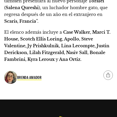
también presentará al nuevo personaje
Toralei
(
Salena Qureshi
), un luchador hombre gato, que
regresa después de un año en el extranjero en
Scaris
,
Francia
”.
El elenco además incluye a
Case Walker, Marci T.
House, Scotch Ellis Loring, Apollo, Steve
Valentine, Jy Prishkulnik, Lina Lecompte, Justin
Derickson, Lilah Fitzgerald, Nasiv Sall, Bonale
Fambrini, Kyra Leroux
y
Ana Ortiz
.
BRENDA AMADOR