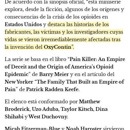
De acuerdo con la sinopsis oficial, “esta miniserie
explora, desde la ficción, algunos de los orígenes y
consecuencias de la crisis de los opioides en
Estados Unidos
y
destaca las historias de los
fabricantes, las víctimas y los investigadores cuyas
vidas se vieron irremediablemente afectadas tras
la invención del
OxyContin
”.
La serie se basa en el libro “
Pain Killer: An Empire
of Deceit and the Origin of America’s Opioid
Epidemic
” de
Barry Meier
y en el artículo del
New Yorker
“
The Family That Built an Empire of
Pain
” de
Patrick Radden Keefe
.
El elenco está conformado por
Matthew
Broderick, Uzo Aduba, Taylor Kitsch, Dina
Shihabi
y
West Duchovny.
Micah Fitzerman-Blue
y
Noah Harpster
sirvieron