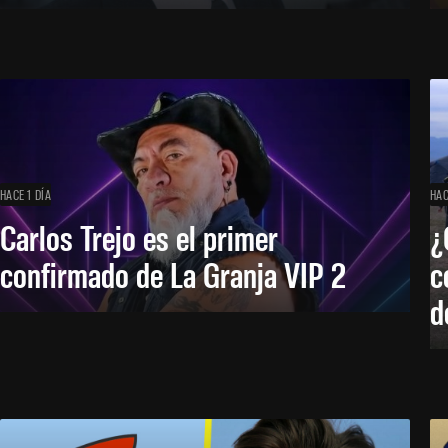
HACE 1 DÍA
HAC
Carlos Trejo es el primer
¿
confirmado de La Granja VIP 2
c
d