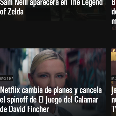
Sam Neill aparecerá en The Legend
B
of Zelda
d
m
HACE 1 DÍA
HAC
Netflix cambia de planes y cancela
J
el spinoff de El Juego del Calamar
n
de David Fincher
T