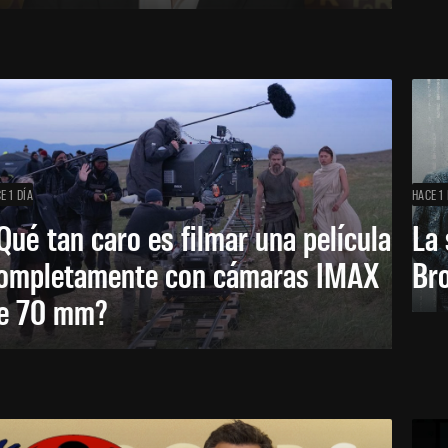
E 1 DÍA
HACE 1 
Qué tan caro es filmar una película
La 
ompletamente con cámaras IMAX
Bro
e 70 mm?