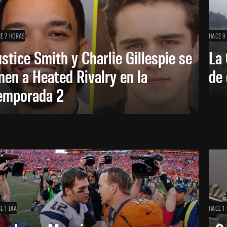
E 7 HORAS
HACE 9
ustice Smith y Charlie Gillespie se
La 
nen a Heated Rivalry en la
de 
emporada 2
E 1 DÍA
HACE 1 