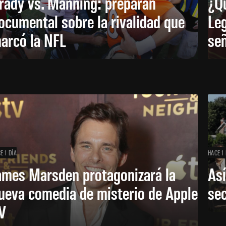
rady vs. Manning: preparan
¿Q
ocumental sobre la rivalidad que
Leg
arcó la NFL
señ
E 1 DÍA
HACE 1 
ames Marsden protagonizará la
Así
ueva comedia de misterio de Apple
se
V