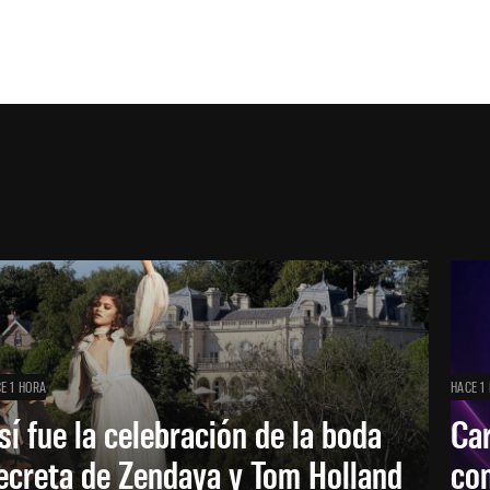
E 1 HORA
HACE 1
sí fue la celebración de la boda
Car
ecreta de Zendaya y Tom Holland
con