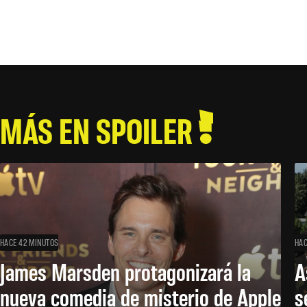
MÁS EN SPOILER
HACE 42 MINUTOS
HAC
James Marsden protagonizará la
A
nueva comedia de misterio de Apple
s