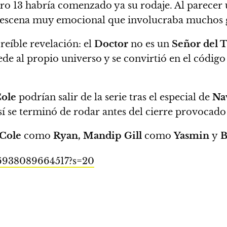
o 13 habría comenzado ya su rodaje.
Al parecer 
na escena muy emocional que involucraba muchos g
eíble revelación: el
Doctor
no es un
Señor del 
e al propio universo y se convirtió en el código 
Cole
podrían salir de la serie tras el especial de
Na
sí se terminó de rodar antes del cierre provocad
Cole
como
Ryan, Mandip Gill
como
Yasmin
y
B
076938089664517?s=20