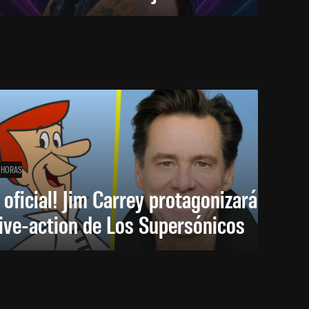
 HORAS
 oficial! Jim Carrey protagonizará
live-action de Los Supersónicos