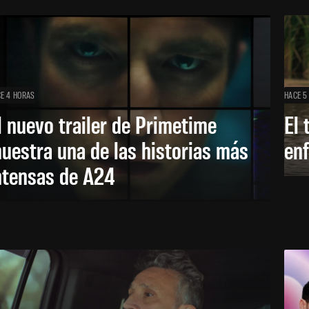
E 4 HORAS
HACE 5
l nuevo trailer de Primetime
El 
uestra una de las historias más
enf
ntensas de A24