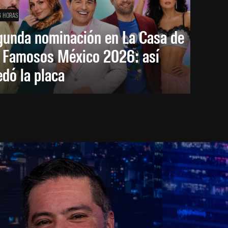
6 HORAS
gunda nominación en La Casa de
s Famosos México 2026: así
dó la placa