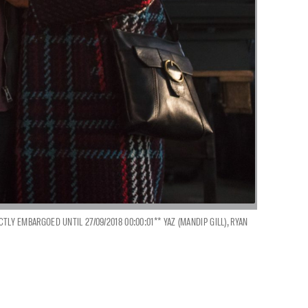
TLY EMBARGOED UNTIL 27/09/2018 00:00:01** YAZ (MANDIP GILL), RYAN