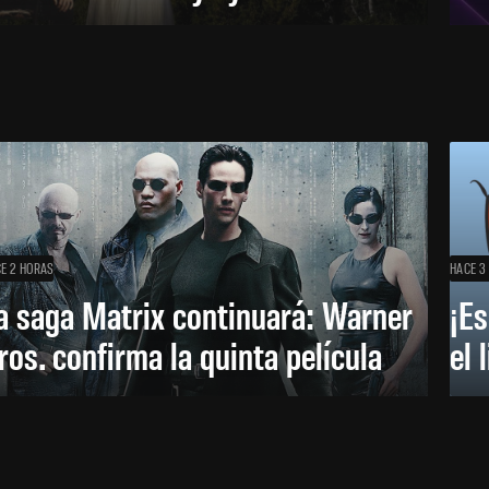
E 2 HORAS
HACE 3
a saga Matrix continuará: Warner
¡Es
ros. confirma la quinta película
el 