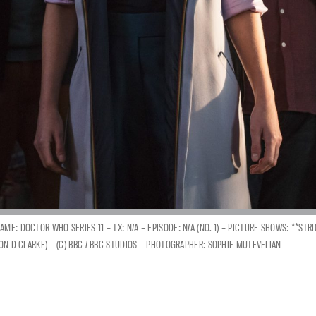
: DOCTOR WHO SERIES 11 – TX: N/A – EPISODE: N/A (NO. 1) – PICTURE SHOWS: **STRIC
RON D CLARKE) – (C) BBC / BBC STUDIOS – PHOTOGRAPHER: SOPHIE MUTEVELIAN