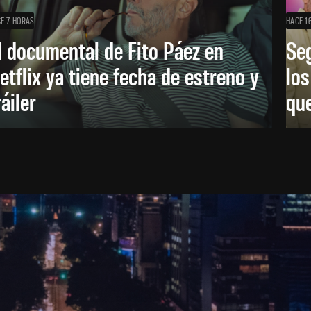
E 7 HORAS
HACE 1
l documental de Fito Páez en
Se
etflix ya tiene fecha de estreno y
lo
ráiler
que