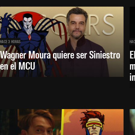
HACE 3 HORAS
HAC
Wagner Moura quiere ser Siniestro
E
en el MCU
m
i