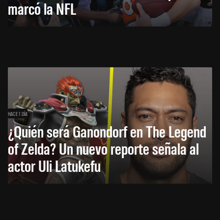
marcó la NFL
HACE 1 DÍA
¿Quién será Ganondorf en The Legend
of Zelda? Un nuevo reporte señala al
actor Uli Latukefu