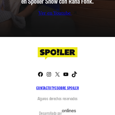
en Spoiler Show con Rana Fonk.
Ver en Youtube
Facebook
Instagram
X
YouTube
TikTok
CONTACTO
TYC
SOBRE SPOILER
Algunos derechos reservados
Desarrollado por