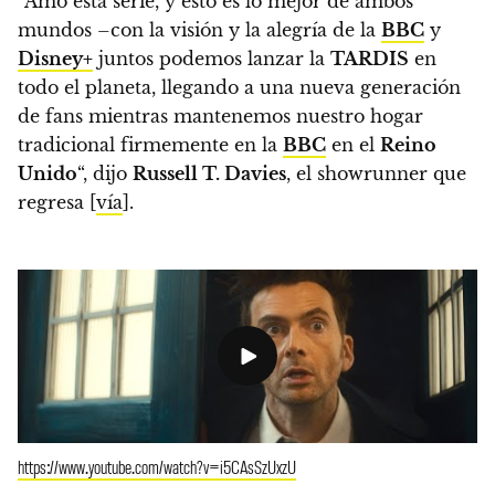
“Amo esta serie, y esto es lo mejor de ambos
mundos –con la visión y la alegría de la
BBC
y
Disney+
juntos podemos lanzar la
TARDIS
en
todo el planeta, llegando a una nueva generación
de fans mientras mantenemos nuestro hogar
tradicional firmemente en la
BBC
en el
Reino
Unido
“, dijo
Russell T. Davies
, el showrunner que
regresa [
vía
].
https://www.youtube.com/watch?v=i5CAsSzUxzU