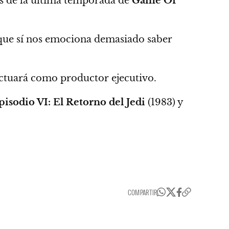
os de la última temporada de
Game Of
unque sí nos emociona demasiado saber
ctuará como productor ejecutivo.
pisodio VI: El Retorno del Jedi
(1983) y
COMPARTIR