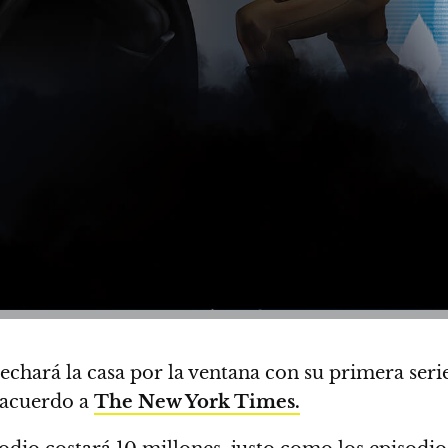
echará la casa por la ventana con su primera seri
 acuerdo a
The New York Times.