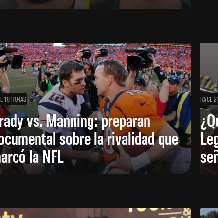
E 19 HORAS
HACE 2
rady vs. Manning: preparan
¿Q
ocumental sobre la rivalidad que
Leg
arcó la NFL
señ