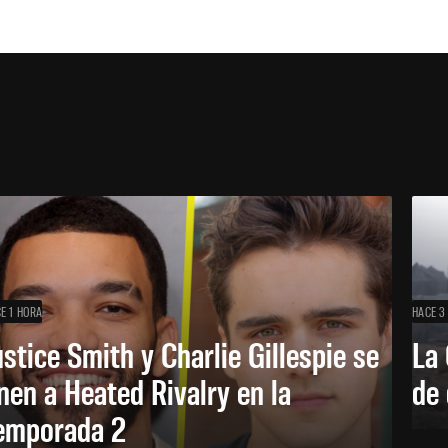
E 1 HORA
HACE 3
ustice Smith y Charlie Gillespie se
La 
nen a Heated Rivalry en la
de 
emporada 2