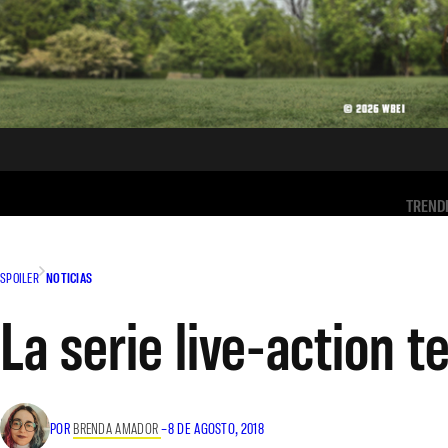
TREND
SPOILER
NOTICIAS
La serie live-action
POR
BRENDA AMADOR
–
8 DE AGOSTO, 2018