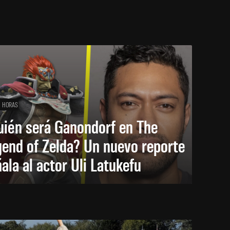
1 HORAS
uién será Ganondorf en The
end of Zelda? Un nuevo reporte
ala al actor Uli Latukefu