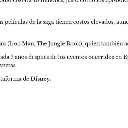
odio costará 10 millones, justo como los episodi
as películas de la saga tienen costos elevados, a
eau
(Iron Man, The Jungle Book), quien también a
uada 7 años después de los eventos ocurridos en
E
anetas.
lataforma de
Disney.