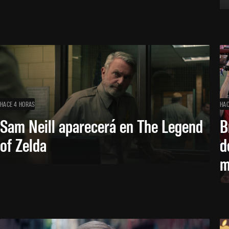
HACE 4 HORAS
HAC
Sam Neill aparecerá en The Legend
B
of Zelda
d
m