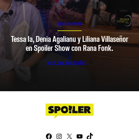
SPOILER SHOW
Tessa Ia, Denia Agalianu y Liliana Villaseñor
en Spoiler Show con Rana Fonk.
Ver en Youtube
Facebook
Instagram
X
YouTube
TikTok