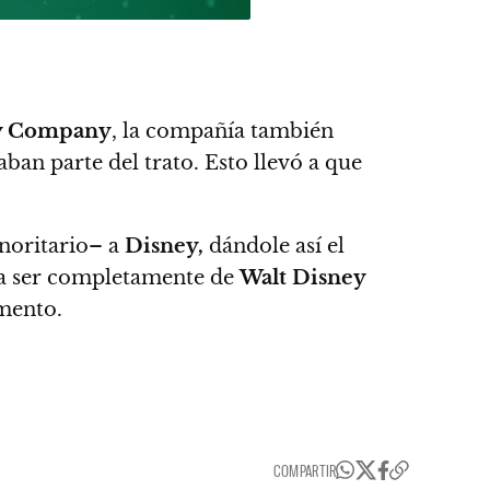
ey Company
, la compañía también
aban parte del trato.
Esto llevó a que
inoritario– a
Disney,
dándole así el
 a ser completamente de
Walt Disney
mento.
COMPARTIR