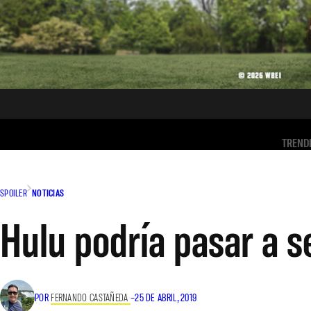
TREND
SPOILER
NOTICIAS
Hulu podría pasar a 
POR
FERNANDO CASTAÑEDA
–
25 DE ABRIL, 2019