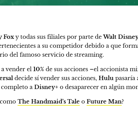
y Fox
y todas sus filiales por parte de
Walt Disn
pertenecientes a su competidor debido a que form
rio del famoso servicio de streaming.
a vender el
10%
de sus acciones –el accionista m
rsal
decide sí vender sus acciones,
Hulu
pasaría
r completo a
Disney+
o desaparecer en algún mo
es como
The Handmaid’s Tale
o
Future Man
?