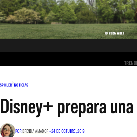
TREND
SPOILER
NOTICIAS
Disney+ prepara una 
POR
BRENDA AMADOR
–
24 DE OCTUBRE, 2019