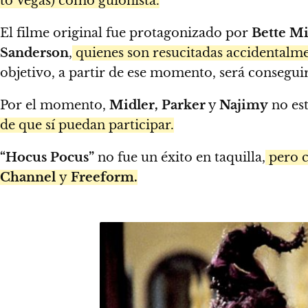
to Vegas) como guionista.
El filme original fue protagonizado por
Bette Mi
Sanderson
,
quienes son resucitadas accidentalm
objetivo, a partir de ese momento, será consegui
Por el momento,
Midler, Parker
y
Najimy
no est
de que sí puedan participar.
“Hocus Pocus”
no fue un éxito en taquilla,
pero c
Channel
y
Freeform.