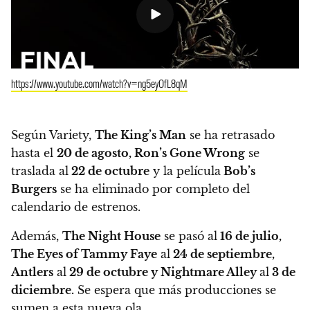
https://www.youtube.com/watch?v=ng5eyOfL8qM
Según Variety,
The King’s Man
se ha retrasado
hasta el
20 de agosto, Ron’s Gone Wrong
se
traslada al
22 de octubre
y la película
Bob’s
Burgers
se ha eliminado por completo del
calendario de estrenos.
Además,
The Night House
se pasó al
16 de julio,
The Eyes of Tammy Faye
al
24 de septiembre,
Antlers
al
29 de octubre y Nightmare Alley
al
3 de
diciembre.
Se espera que más producciones se
sumen a esta nueva ola.