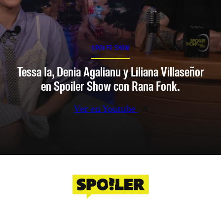
SPOILER SHOW
Tessa Ia, Denia Agalianu y Liliana Villaseñor
en Spoiler Show con Rana Fonk.
Ver en Youtube
Facebook
Instagram
X
YouTube
TikTok