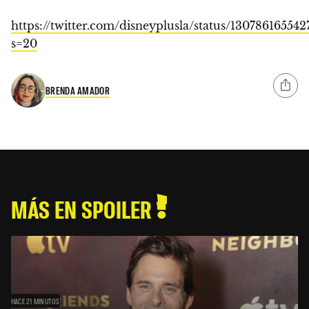
https://twitter.com/disneyplusla/status/13078616554
s=20
BRENDA AMADOR
MÁS EN SPOILER
HACE 21 MINUTOS