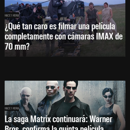
HACE 1 HORA
¿Qué tan caro es filmar una película
completamente con cámaras IMAX de
70 mm?
HACE 1 HORA
La saga Matrix continuará: Warner
Bros. confirma la quinta película