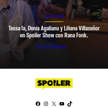
SPOILER SHOW
Tessa Ia, Denia Agalianu y Liliana Villaseñor
en Spoiler Show con Rana Fonk.
Ver en Youtube
Facebook
Instagram
X
YouTube
TikTok