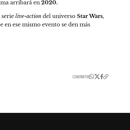
isma
arribará en
2020.
 serie
live-action
del universo
Star Wars
,
ue en ese mismo evento se den más
COMPARTIR