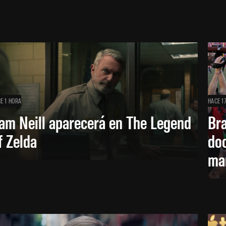
E 1 HORA
HACE 1
am Neill aparecerá en The Legend
Br
f Zelda
doc
ma