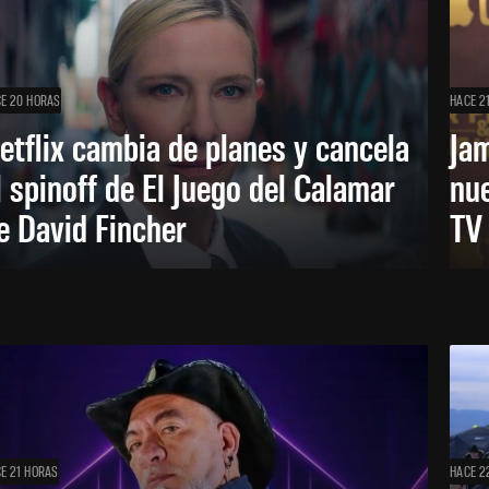
E 20 HORAS
HACE 2
etflix cambia de planes y cancela
Ja
l spinoff de El Juego del Calamar
nu
e David Fincher
TV
E 21 HORAS
HACE 2