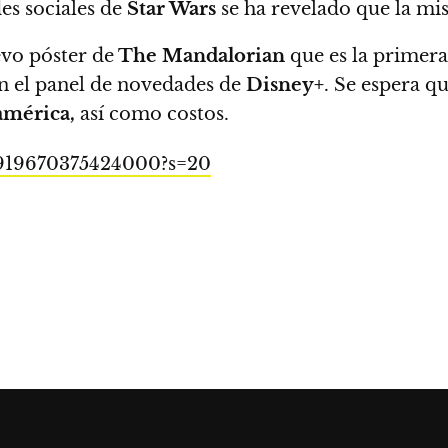
des sociales de
Star Wars
se ha revelado que la m
vo póster de
The Mandalorian
que es la primera
en el panel de novedades de
Disney+
.
Se espera q
américa,
así como costos.
4919670375424000?s=20