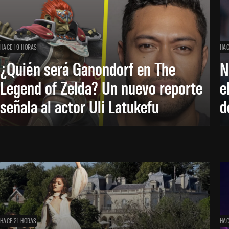
HACE 19 HORAS
HAC
¿Quién será Ganondorf en The
N
Legend of Zelda? Un nuevo reporte
e
señala al actor Uli Latukefu
d
HACE 21 HORAS
HAC