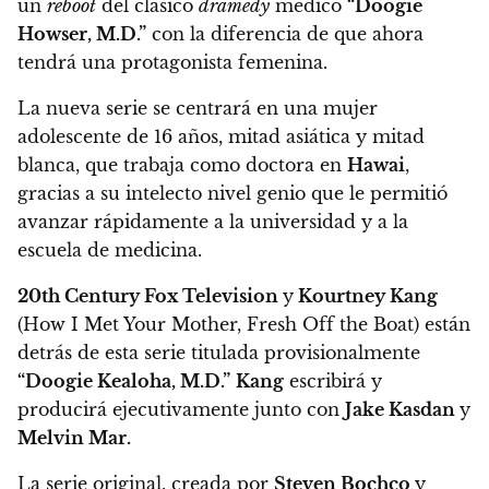
un
reboot
del clásico
dramedy
médico
“Doogie
Howser, M.D.”
con la diferencia de que ahora
tendrá una protagonista femenina.
La nueva serie
se centrará en una mujer
adolescente de 16 años, mitad asiática y mitad
blanca, que trabaja como doctora en
Hawai
,
gracias a su intelecto nivel genio que le permitió
avanzar rápidamente a la universidad y a la
escuela de medicina.
20th Century Fox Television
y
Kourtney Kang
(How I Met Your Mother, Fresh Off the Boat) están
detrás de esta serie titulada provisionalmente
“Doogie Kealoha, M.D.”
Kang
escribirá y
producirá ejecutivamente junto con
Jake Kasdan
y
Melvin Mar.
La serie original, creada por
Steven Bochco
y