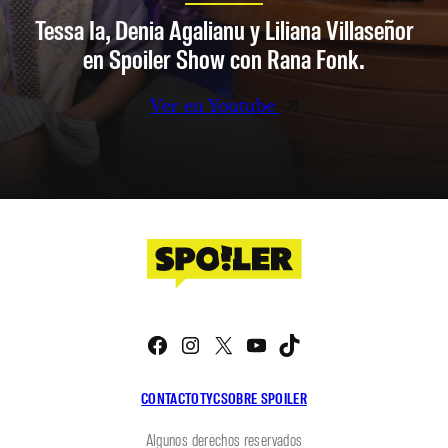
Tessa Ia, Denia Agalianu y Liliana Villaseñor
en Spoiler Show con Rana Fonk.
Ver en Youtube
Facebook
Instagram
X
YouTube
TikTok
CONTACTO
TYC
SOBRE SPOILER
Algunos derechos reservados