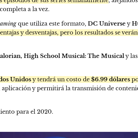
s episodios de sus series semanalmente
, alejándo
completa a la vez.
eaming
que utiliza este formato,
DC Universe
y
H
entajas y desventajas, pero los resultados se ver
lorian, High School Musical: The Musical
y las
dos Unidos
y tendrá un costo de
$6.99 dólares
po
u aplicación y permitirá la transmisión de conten
iento para el 2020.