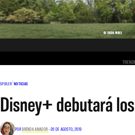
TREND
SPOILER
NOTICIAS
Disney+ debutará los
POR
BRENDA AMADOR
–
26 DE AGOSTO, 2019