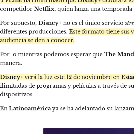
TVLine
ha confirmado que
Disney+
debutará lo
competidor
Netflix
, quien lanza una temporada 
Por supuesto,
Disney+
no es el único servicio
str
diferentes producciones.
Este formato tiene sus v
audiencia se den a conocer.
Por lo mientras podemos esperar que
The Manda
manera.
Disney+
verá la luz este 12 de noviembre en
Esta
ilimitadas de programas y películas a través de s
dispositivos.
En
Latinoamérica
ya se ha adelantado su lanzam